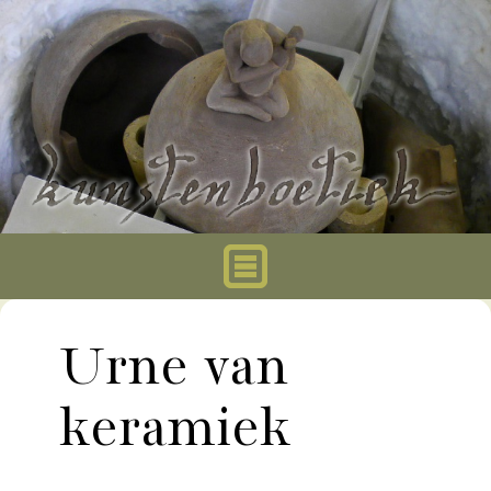
Home
Urne van
Urnen
keramiek
Mini urnen