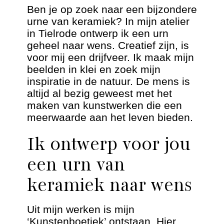
Dieren urnen
Ben je op zoek naar een bijzondere
urne van keramiek? In mijn atelier
in Tielrode ontwerp ik een urn
Andere werken
geheel naar wens. Creatief zijn, is
voor mij een drijfveer. Ik maak mijn
Geschiedenis
beelden in klei en zoek mijn
inspiratie in de natuur. De mens is
Nieuws
altijd al bezig geweest met het
maken van kunstwerken die een
meerwaarde aan het leven bieden.
Contact
Ik ontwerp voor jou
een urn van
keramiek naar wens
Uit mijn werken is mijn
‘Kunstenboetiek’ ontstaan. Hier