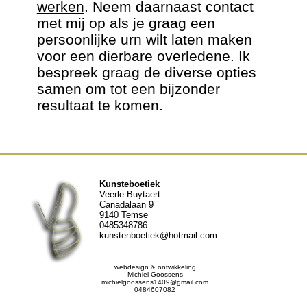
werken
. Neem daarnaast contact
met mij op als je graag een
persoonlijke urn wilt laten maken
voor een dierbare overledene. Ik
bespreek graag de diverse opties
samen om tot een bijzonder
resultaat te komen.
Kunsteboetiek
Veerle Buytaert
Canadalaan 9
9140 Temse
0485348786
kunstenboetiek@hotmail.com
webdesign & ontwikkeling
Michiel Goossens
michielgoossens1409@gmail.com
0484607082