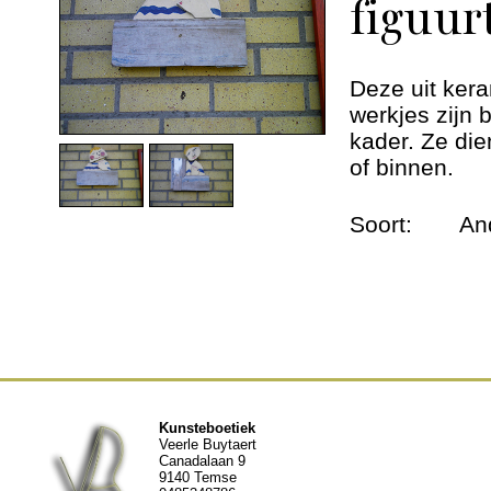
figuur
Dieren urnen
Andere werken
Deze uit ker
werkjes zijn 
Geschiedenis
kader. Ze die
of binnen.
Nieuws
Soort:
An
Contact
Kunsteboetiek
Veerle Buytaert
Canadalaan 9
9140 Temse