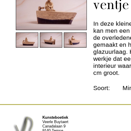
ventje
Dieren urnen
Andere werken
In deze klei
kan men een 
Geschiedenis
de overledene
gemaakt en h
glazuurlaag. 
Nieuws
werkje dat ee
interieur waa
Contact
cm groot.
Soort:
Mi
Kunsteboetiek
Veerle Buytaert
Canadalaan 9
9140 Temse