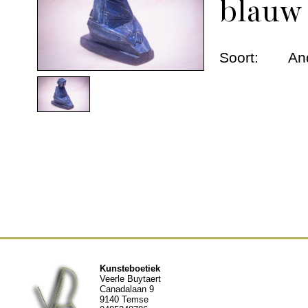
blauw
Dieren urnen
Andere werken
Soort:
An
Geschiedenis
Nieuws
Contact
Kunsteboetiek
Veerle Buytaert
Canadalaan 9
9140 Temse