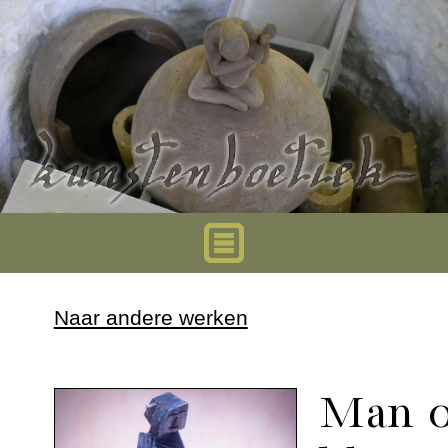
Home
Naar andere werken
Urnen
Man o
Mini urnen