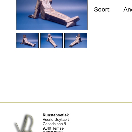
Dieren urnen
Soort:
An
Andere werken
Geschiedenis
Nieuws
Contact
Kunsteboetiek
Veerle Buytaert
Canadalaan 9
9140 Temse