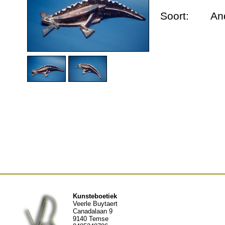
Dieren urnen
Soort:
An
Andere werken
Geschiedenis
Nieuws
Contact
Kunsteboetiek
Veerle Buytaert
Canadalaan 9
9140 Temse