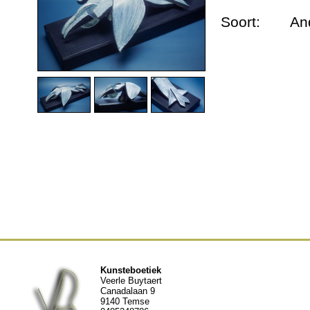
Dieren urnen
Soort:
An
Andere werken
Geschiedenis
Nieuws
Contact
Kunsteboetiek
Veerle Buytaert
Canadalaan 9
9140 Temse