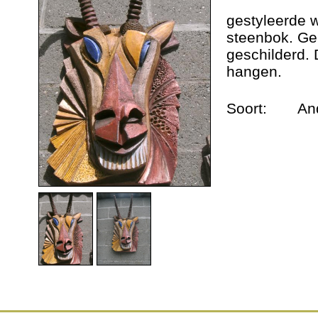
Dieren urnen
gestyleerde 
steenbok. Ge
Andere werken
geschilderd. 
hangen.
Geschiedenis
Soort:
An
Nieuws
Contact