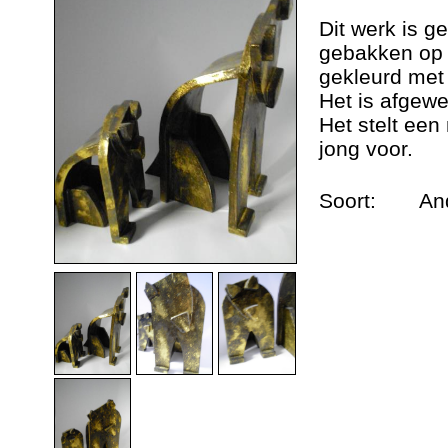
Dieren urnen
Dit werk is ge
gebakken op 
Andere werken
gekleurd met
Het is afgewe
Het stelt ee
Geschiedenis
jong voor.
Nieuws
Soort:
An
Contact